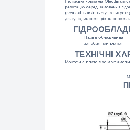
Італійська компанія Oleodinamica
репутацію серед замовників гідр
(розподільників тиску та витрат
двигунів, манометрів та перемик
ГІДРООБЛАД
Назва обладнання
запобіжнний клапан
ТЕХНІЧНІ ХА
Монтажна плита має максимальни
М
П