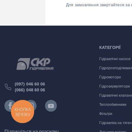
Для замовлення звертайтеся за 
КАТЕГОРІЇ
Гідравлічні насоси
Гідророзподілювач
Гідромотори
(097) 046 60 06
Гідроакумулятори
(066) 048 60 06
Гідравлічні клапан
Теплообмінники
КНОПКА
Фільтри
ЗВ'ЯЗКУ
Гідравліка на тягач
Підпишіться на розсилку