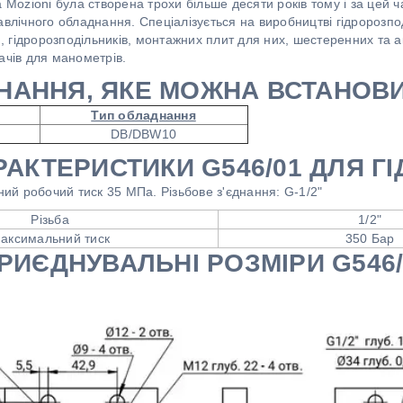
 Mozioni була створена трохи більше десяти років тому і за цей ч
авлічного обладнання. Спеціалізується на виробництві гідророзп
и), гідророзподільників, монтажних плит для них, шестеренних та 
ачів для манометрів.
НАННЯ, ЯКЕ МОЖНА ВСТАНОВИ
Тип обладнання
DB/DBW10
РАКТЕРИСТИКИ G546/01 ДЛЯ 
й робочий тиск 35 МПа. Різьбове з'єднання: G-1/2"
Різьба
1/2"
аксимальний тиск
350 Бар
РИЄДНУВАЛЬНІ РОЗМІРИ G546/