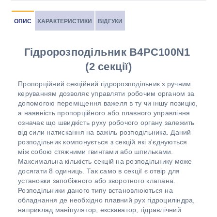
ОПИС
ХАРАКТЕРИСТИКИ
ВІДГУКИ
Гідророзподільник B4PC100N1
(2 секції)
Пропорційний секційний гідророзподільник з ручним
керуванням дозволяє управляти робочим органом за
допомогою переміщення важеля в ту чи іншу позицію,
а наявність пропорційного або плавного управління
означає що швидкість руху робочого органу залежить
від сили натискання на важіль розподільника. Даний
розподільник компонується з секцій які з'єднуються
між собою стяжними гвинтами або шпильками.
Максимальна кількість секцій на розподільнику може
досягати 8 одиниць. Так само в секції є отвір для
установки запобіжного або зворотного клапана.
Розподільники даного типу встановлюються на
обладнання де необхідно плавний рух гідроциліндра,
наприклад маніпулятор, екскаватор, гідравлічний