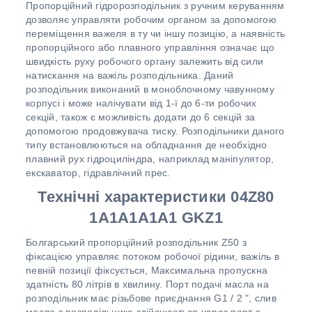
Пропорційний гідророзподільник з ручним керуванням
дозволяє управляти робочим органом за допомогою
переміщення важеля в ту чи іншу позицію, а наявність
пропорційного або плавного управління означає що
швидкість руху робочого органу залежить від сили
натискання на важіль розподільника. Даний
розподільник виконаний в моноблочному чавунному
корпусі і може налічувати від 1-ї до 6-ти робочих
секцій, також є можливість додати до 6 секцій за
допомогою продовжувача тиску. Розподільники даного
типу встановлюються на обладнання де необхідно
плавний рух гідроциліндра, наприклад маніпулятор,
екскаватор, гідравлічний прес.
Технічні характеристики
04Z80
1A1A1A1A1 GKZ1
Болгарський пропорційний розподільник Z50 з
фіксацією управляє потоком робочої рідини, важіль в
певній позиції фіксується, Максимальна пропускна
здатність 80 літрів в хвилину. Порт подачі масла на
розподільник має різьбове приєднання G1 / 2 ", слив