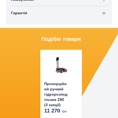
Гарантія
Подібні товари
Пропорційн
ий ручний
гідророзпод
ільник Z80
(3 секції)
11 270
грн