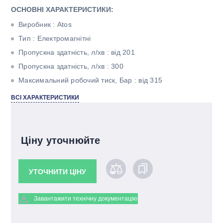
ОСНОВНІ ХАРАКТЕРИСТИКИ:
Виробник : Atos
Тип : Електромагнітні
Пропускна здатність, л/хв : від 201
Пропускна здатність, л/хв : 300
Максимальний робочий тиск, Бар : від 315
Тип корпуса : Плитного монтажу
ВСІ ХАРАКТЕРИСТИКИ
Діаметр умовного проходу : ДУ 16
Кількість секцій : Одна
Кількість котушок : 1 (одномагнітний)
Ціну уточнюйте
УТОЧНИТИ ЦІНУ
Завантажити технічну документацію