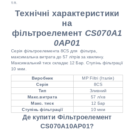
т.п.
Технічні характеристики
на
фільтроелемент
CS070A1
0AP01
Серія фільтроелемента 8CS для фільтра,
максимальна витрата до 57 літрів за хвилину.
Максимальний тиск складає 12 Бар. Ступінь фільтрації
10 мкм.
Виробник
MP Filtri (Італія)
Серія
8CS
Тип
Зливний
Макс.витрата
57 л/хв
Макс. тиск
12 Бар
Ступінь фільтрації
10 мкм
Де купити Фільтроелемент
CS070A10AP01?