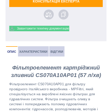
КОНСУЛЬТАЦІЯ ЕКСПЕРТА
Завантажити технічну документацію
ОПИС
ХАРАКТЕРИСТИКИ
ВІДГУКИ
Фільтроелемент картріджний
зливний CS070A10AP01 (57 л/хв)
Фільтроелемент CS070A10AP01 для фільтру
провідного італійського виробника - MPFiltri, який
спеціалізується на вироблені якісних фільтрах для
гідравлічних систем. Фільтра очищають оливу в
системі і попереджають поломку гідровлічних
компонентів: гідронасосів, розподілювачів, моторів і