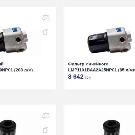
ый
Фильтр линейного
NP01 (268 л/м)
LMP1101BAA2A25NP01 (85 л/ми
8 642
грн