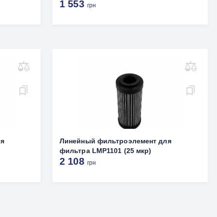
1 553
грн
ля
Линейный фильтроэлемент для
фильтра LMP1101 (25 мкр)
2 108
грн