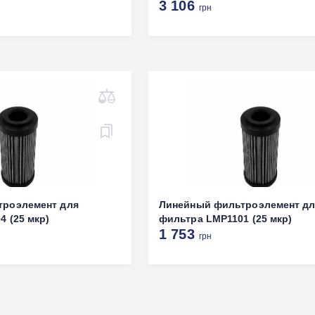
3 106
грн
троэлемент для
Линейный фильтроэлемент д
 (25 мкр)
фильтра LMP1101 (25 мкр)
1 753
грн