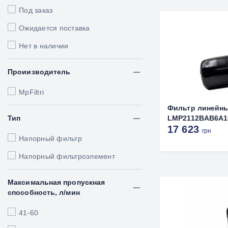
Под заказ
Ожидается поставка
Нет в наличии
Проиизводитель
MpFiltri
Фильтр линейн
Тип
LMP2112BAB6A10
17 623
грн
Напорный фильтр
Напорный фильтроэлемент
Максимальная пропускная
способность, л/мин
41-60