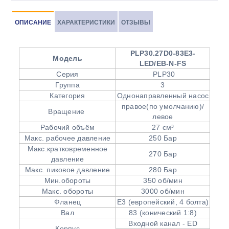
ОПИСАНИЕ
ХАРАКТЕРИСТИКИ
ОТЗЫВЫ
PLP30.27D0-83E3-
Модель
LED/EB-N-FS
Серия
PLP30
Группа
3
Категория
Однонаправленный насос
правое(по умолчанию)/
Вращение
левое
Рабочий объём
27 см³
Макс. рабочее давление
250 Бар
Макс.кратковременное
270 Бар
давление
Макс. пиковое давление
280 Бар
Мин.обороты
350 об/мин
Макс. обороты
3000 об/мин
Фланец
Е3 (европейский, 4 болта)
Вал
83 (конический 1:8)
Входной канал - ЕD
Корпус