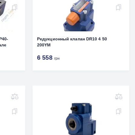
P40-
Редукционный клапан DR10 4 50
але
200YM
6 558
грн