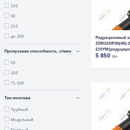
150
50
210
до 200
Редукционный к
ZDR10DР30(40)-2
210YМ(редуциро
Пропускная способность, л/мин
5 850
грн
50
150
71-100
Тип монтажа
Трубный
Модульный
Плитный