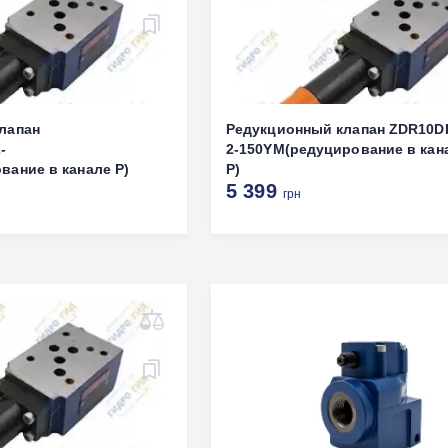
лапан
Редукционный клапан ZDR10D
-
2-150YM(редуцирование в кан
вание в канале Р)
Р)
5 399
грн