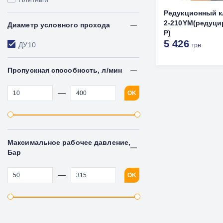
Редукционный к
2-210YM(редуци
Диаметр условного прохода
Р)
5 426
ДУ10
грн
Пропускная способность, л/мин
—
OK
Максимальное рабочее давление,
Бар
—
OK