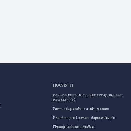
ПОСЛУГИ
Виготовлення та сервісне обслуговування
маслостанцій
і
Ремонт гідравлічного обладнення
Виробництво і ремонт гідроциліндрів
Гідрофікація автомобіля