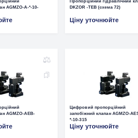
орційний
Пропорційний гідравлічний кл
ан AGMZO-A-*-10-
DKZOR -TEB (схема 72)
юйте
Ціну уточнюйте
орційний
Цифровий пропорційний
пан AGMZO-AEB-
запобіжний клапан AGMZO-AE
*-10-315
юйте
Ціну уточнюйте