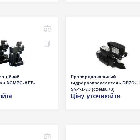
орційний
Пропорциональный
пан AGMZO-AEB-
гидрораспределитель DPZO-L
SN-*-1-73 (схема 73)
юйте
Ціну уточнюйте