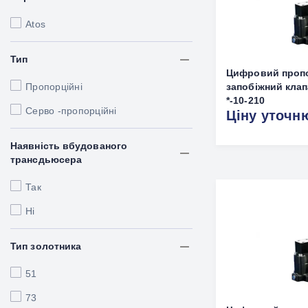
Atos
Тип
Цифровий проп
Пропорційні
запобіжний кла
*-10-210
Серво -пропорційні
Ціну уточн
Наявність вбудованого
трансдьюсера
Так
Ні
Тип золотника
51
73