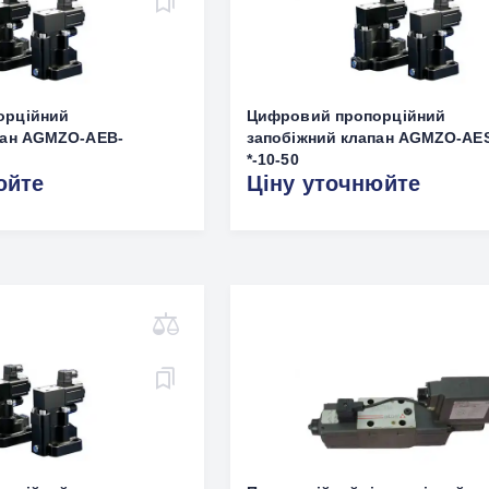
орційний
Цифровий пропорційний
пан AGMZO-AEB-
запобіжний клапан AGMZO-AE
*-10-50
юйте
Ціну уточнюйте