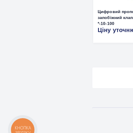
Цифровий проп
запобіжний кла
*-10-100
Ціну уточн
КНОПКА
ЗВ'ЯЗКУ