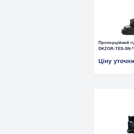
Пропорційний г
DKZOR-TES-SN-*-
Ціну уточн