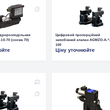
ідророзподільник
Цифровий пропорційний
10-70 (схема 70)
запобіжний клапан AGMZO-A-*-
100
юйте
Ціну уточнюйте