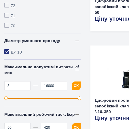
Цифровий проп
72
запобіжний клап
50
71
Ціну уточн
70
Діаметр умовного проходу
ДУ 10
Максимально допустимi витрати л/
мин
—
OK
Цифровий проп
запобіжний кла
*-10-350
Максимальний робочий тиск, Бар
Ціну уточн
—
OK