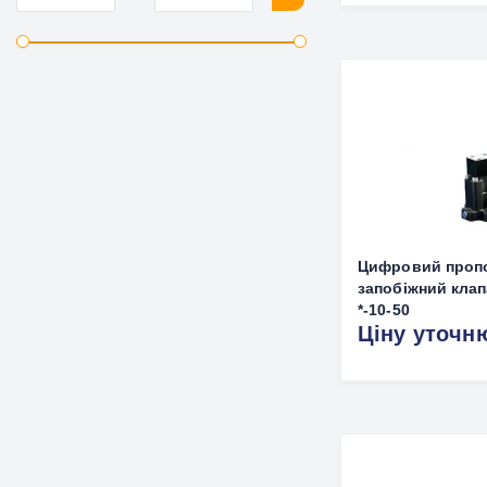
Цифровий проп
запобіжний кла
*-10-50
Ціну уточн