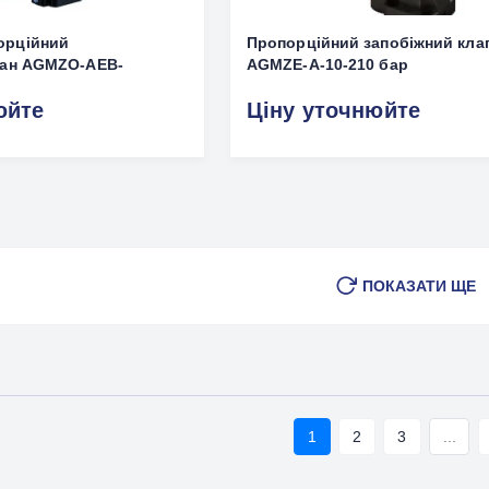
орційний
Пропорційний запобіжний кла
пан AGMZO-AEB-
AGMZE-A-10-210 бар
юйте
Ціну уточнюйте
ПОКАЗАТИ ЩЕ
1
2
3
...