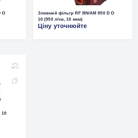
D O
Зливний фільтр RF BN/AM 950 D O
10 (950 л/хв, 10 мкм)
Ціну уточнюйте
 10