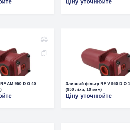
юйте
Ціну уточнюйте
RF AM 950 D O 40
Зливний фільтр RF V 950 D O 
)
(950 л/хв, 10 мкм)
юйте
Ціну уточнюйте