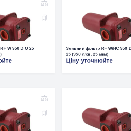
RF W 950 D O 25
Зливний фільтр RF W/HC 950 
)
25 (950 л/хв, 25 мкм)
юйте
Ціну уточнюйте