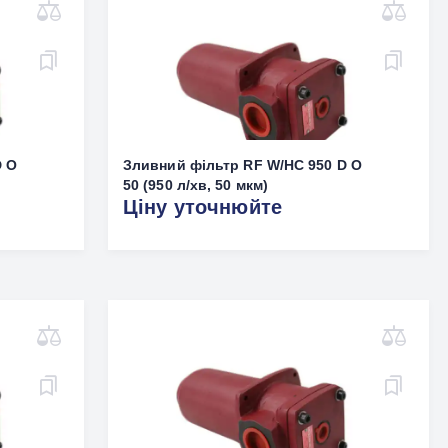
D O
Зливний фільтр RF W/HC 950 D O
50 (950 л/хв, 50 мкм)
Ціну уточнюйте