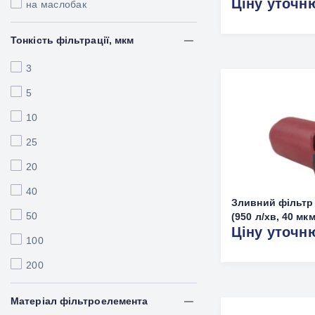
Ціну уточн
на маслобак
Тонкість фільтрації, мкм
3
5
10
25
20
40
Зливний фільтр 
50
(950 л/хв, 40 мкм
Ціну уточн
100
200
Матеріал фільтроелемента