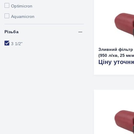
Optimicron
Aquamicron
Різьба
3 1/2"
Зливний фільтр 
(950 л/хв, 25 мкм
Ціну уточн