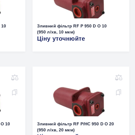
 10
Зливний фільтр RF P 950 D O 10
(950 л/хв, 10 мкм)
Ціну уточнюйте
 O 10
Зливний фільтр RF P/HC 950 D O 20
(950 л/хв, 20 мкм)