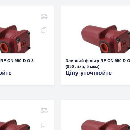
RF ON 950 D O 3
Зливний фільтр RF ON 950 D O
(950 л/хв, 5 мкм)
юйте
Ціну уточнюйте