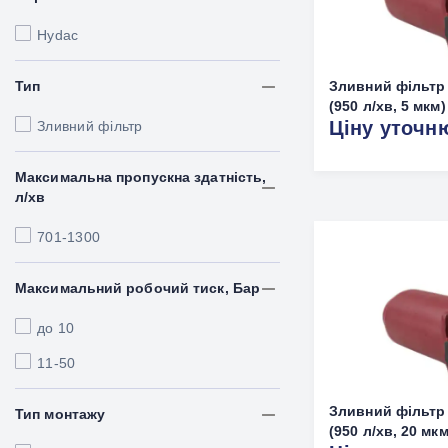
Hydac
Тип
Зливний фільтр 
(950 л/хв, 5 мкм)
Ціну уточн
Зливний фільтр
Максимальна пропускна здатність,
л/хв
701-1300
Максимальний робочий тиск, Бар
до 10
11-50
Зливний фільтр 
Тип монтажу
(950 л/хв, 20 мкм