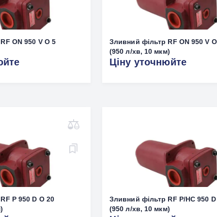
RF ON 950 V O 5
Зливний фільтр RF ON 950 V O
(950 л/хв, 10 мкм)
юйте
Ціну уточнюйте
RF P 950 D O 20
Зливний фільтр RF P/HC 950 D
)
(950 л/хв, 10 мкм)