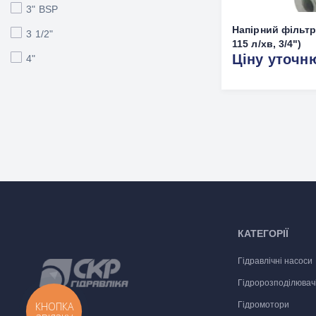
3" BSP
Напірний фільтр
3 1/2"
115 л/хв, 3/4")
Ціну уточн
4"
КАТЕГОРІЇ
Гідравлічні насоси
Гідророзподілювач
КНОПКА
Гідромотори