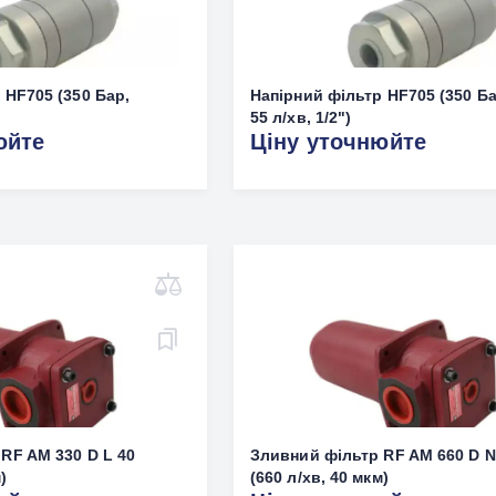
 HF705 (350 Бар,
Напірний фільтр HF705 (350 Ба
55 л/хв, 1/2")
юйте
Ціну уточнюйте
RF AM 330 D L 40
Зливний фільтр RF AM 660 D N
)
(660 л/хв, 40 мкм)