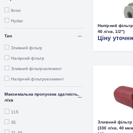
Ikron
Hydac
Напірний фільтр
40 л/хв, 1/2")
Тип
Ціну уточн
Зливний фільтр
Напірний фільтр
Зливний фільтроелемент
Напірний фільтроелемент
Максимальна пропускна здатність,
л/хв
115
Зливний фільтр 
35
(330 л/хв, 40 мкм
21-40