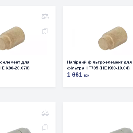
роелемент для
Напірний фільтроелемент для
HE K80-20.070)
фільтра HF705 (HE K80-10.04)
1 661
грн