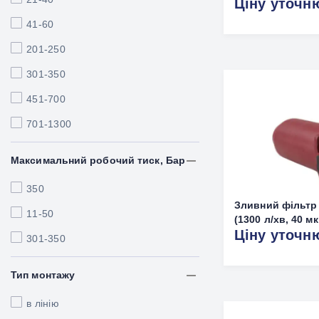
Ціну уточн
41-60
201-250
301-350
451-700
701-1300
Максимальний робочий тиск, Бар
350
Зливний фільтр 
11-50
(1300 л/хв, 40 мк
Ціну уточн
301-350
Тип монтажу
в лінію