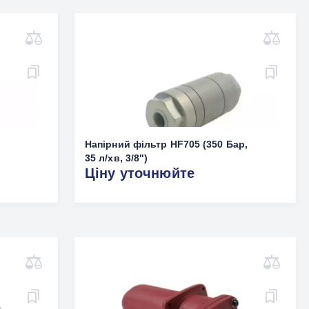
Напірний фільтр HF705 (350 Бар,
35 л/хв, 3/8")
Ціну уточнюйте