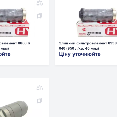
оелемент 0660 R
Зливний фільтроелемент 0950
 мкм)
040 (950 л/хв, 40 мкм)
юйте
Ціну уточнюйте