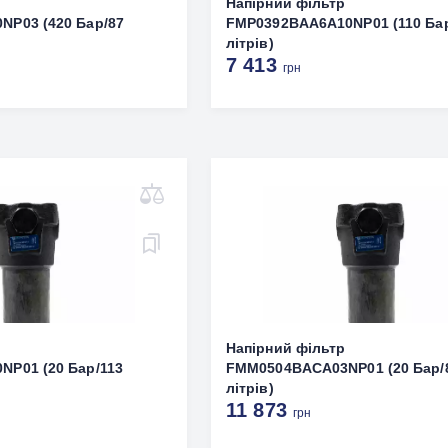
р
Напірний фільтр
P03 (420 Бар/87
FMP0392BAA6A10NP01 (110 Ба
літрів)
7 413
грн
р
Напірний фільтр
P01 (20 Бар/113
FMM0504BACA03NP01 (20 Бар/
літрів)
11 873
грн