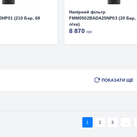
р
Напірний фільтр
HP01 (210 Бар, 68
FMM0502BADA25NP03 (20 Бар,
л/хв)
8 870
грн
ПОКАЗАТИ ЩЕ
1
2
3
...