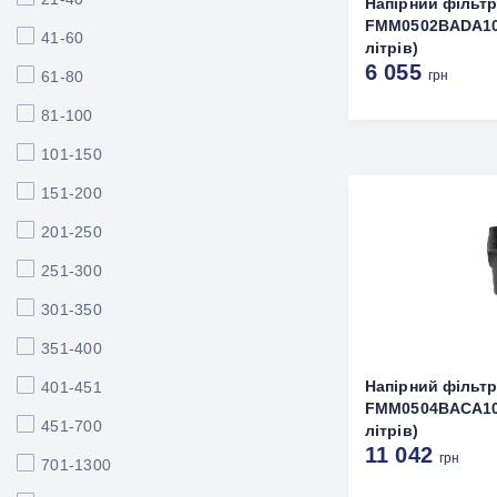
Напірний фільт
FMM0502BADA10N
41-60
літрів)
6 055
61-80
грн
81-100
101-150
151-200
201-250
251-300
301-350
351-400
Напірний фільт
401-451
FMM0504BACA10N
451-700
літрів)
11 042
грн
701-1300