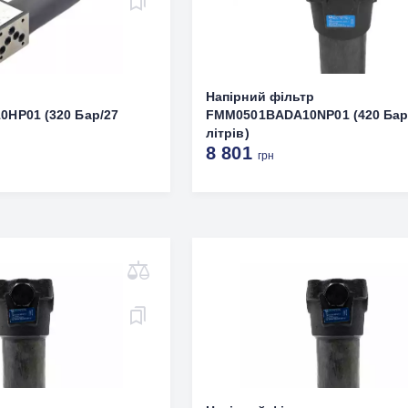
р
Напірний фільтр
HP01 (320 Бар/27
FMM0501BADA10NP01 (420 Бар
літрів)
8 801
грн