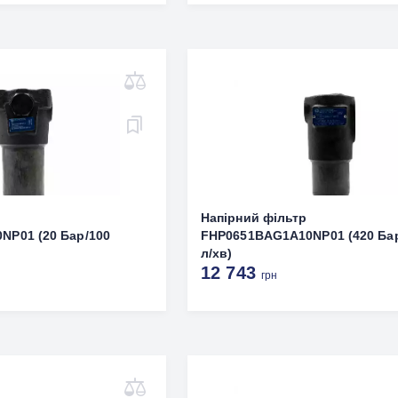
р
Напірний фільтр
P01 (20 Бар/100
FHP0651BAG1A10NP01 (420 Ба
л/хв)
12 743
грн