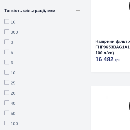
Тонкість фільтрації, мкм
16
300
Напірний фільт
3
FHP0653BAG1A10
5
100 л/хв)
16 482
грн
6
10
25
20
40
50
100