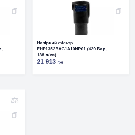
Напірний фільтр
р,
FHP1352BAG1A10NP01 (420 Бар,
138 л/хв)
21 913
грн