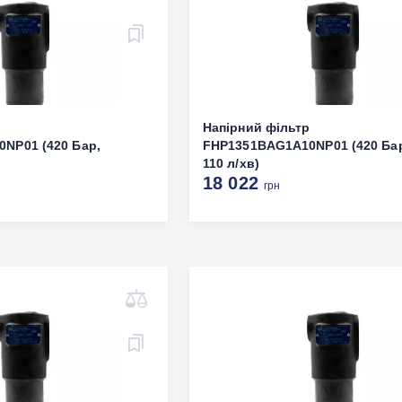
р
Напірний фільтр
NP01 (420 Бар,
FHP1351BAG1A10NP01 (420 Ба
110 л/хв)
18 022
грн