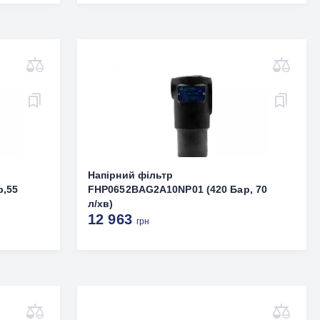
Напірний фільтр
р,55
FHP0652BAG2A10NP01 (420 Бар, 70
л/хв)
12 963
грн