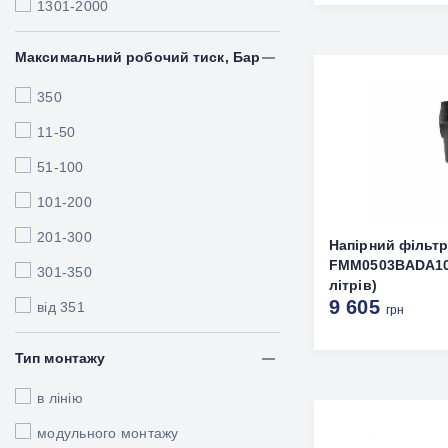
1301-2000
Максимальний робочий тиск, Бар
350
11-50
51-100
101-200
201-300
Напірний фільт
FMM0503BADA10N
301-350
літрів)
9 605
від 351
грн
Тип монтажу
в лінію
модульного монтажу