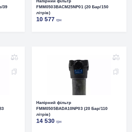
Напірний фільтр
р/39
FMM0503BACМ25NP01 (20 Бар/150
літрів)
10 577
грн
Напірний фільтр
83
FMM0505BADA10NP03 (20 Бар/110
літрів)
14 530
грн