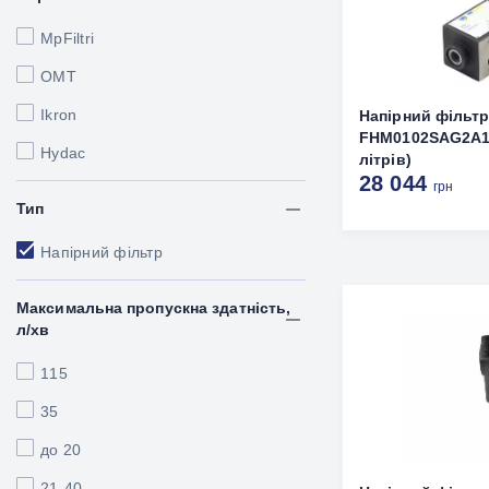
MpFiltri
OMT
Ikron
Напірний фільт
FHM0102SAG2A10
Hydac
літрів)
28 044
грн
Тип
Напірний фільтр
Максимальна пропускна здатність,
л/хв
115
35
до 20
21-40