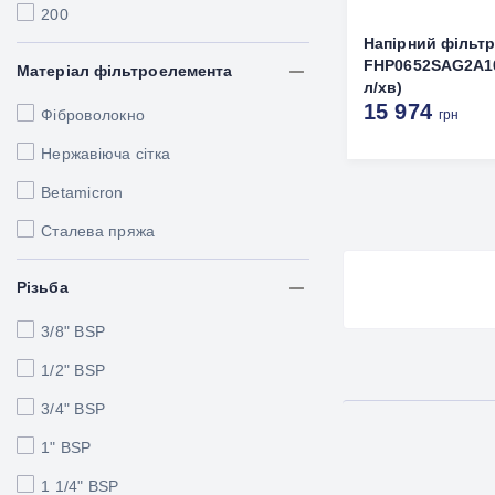
200
Напірний фільт
FHP0652SAG2A10
Матеріал фільтроелемента
л/хв)
15 974
Фіброволокно
грн
Нержавіюча сітка
Betamicron
Сталева пряжа
Різьба
3/8" BSP
1/2" BSP
3/4" BSP
1" BSP
1 1/4" BSP