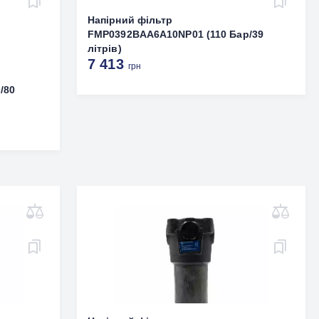
Напірний фільтр
FMP0392BAA6A10NP01 (110 Бар/39
літрів)
7 413
грн
/80