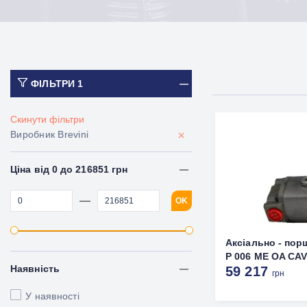
ФІЛЬТРИ
1
Скинути фільтри
×
Виробник Brevini
Ціна від 0 до 216851 грн
—
OK
Аксіально - по
P 006 ME OA CAV
Наявність
59 217
грн
У наявності