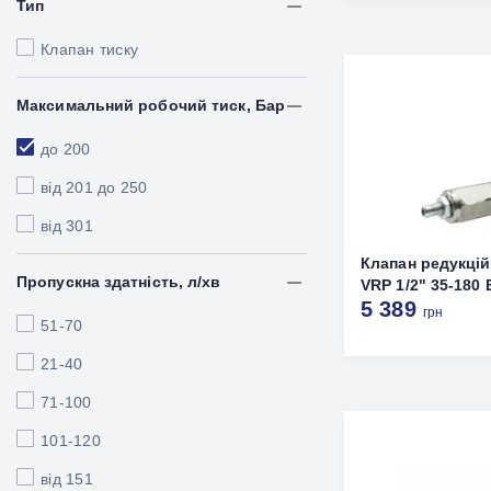
Тип
Клапан тиску
Максимальний робочий тиск, Бар
до 200
від 201 до 250
від 301
Клапан редукці
Пропускна здатність, л/хв
VRP 1/2" 35-180
5 389
грн
51-70
21-40
71-100
101-120
від 151