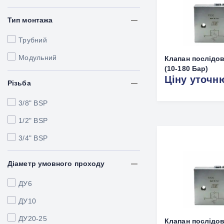
Тип монтажа
Трубний
Модульний
Клапан послідов
(10-180 Бар)
Ціну уточн
Різьба
3/8" BSP
1/2" BSP
3/4" BSP
Діаметр умовного проходу
ДУ6
ДУ10
ДУ20-25
Клапан послідов