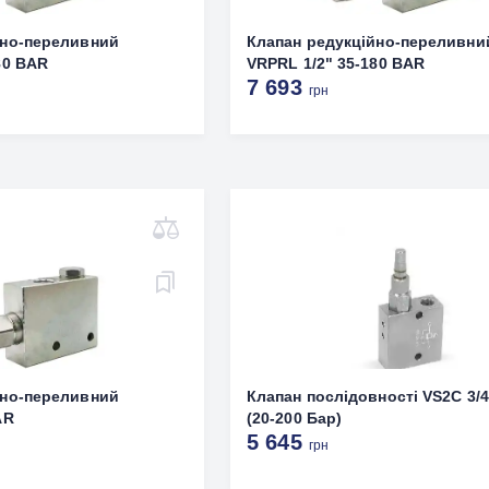
йно-переливний
Клапан редукційно-переливни
80 BAR
VRPRL 1/2" 35-180 BAR
7 693
грн
йно-переливний
Клапан послідовності VS2C 3/4
AR
(20-200 Бар)
5 645
грн