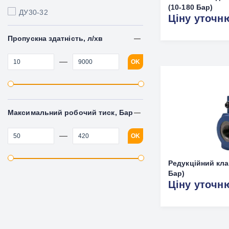
(10-180 Бар)
ДУ30-32
Ціну уточн
Пропускна здатність, л/хв
—
OK
Максимальний робочий тиск, Бар
—
OK
Редукційний кла
Бар)
Ціну уточн