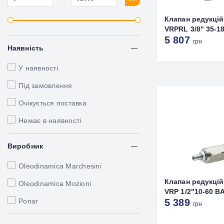
Клапан редукці
VRPRL 3/8" 35-1
5 807
грн
Наявність
У наявності
Під замовлення
Очікується поставка
Немає в наявності
Виробник
Oleodinamica Marchesini
Клапан редукці
Oleodinamica Mozioni
VRP 1/2"10-60 B
Ponar
5 389
грн