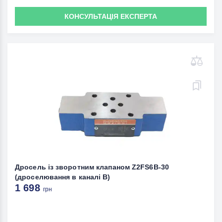
КОНСУЛЬТАЦІЯ ЕКСПЕРТА
Дросель із зворотним клапаном Z2FS6В-30
(дроселювання в каналі В)
1 698
грн