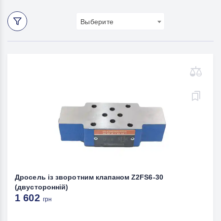
Выберите
Дросель із зворотним клапаном Z2FS6-30
(двусторонній)
1 602
грн