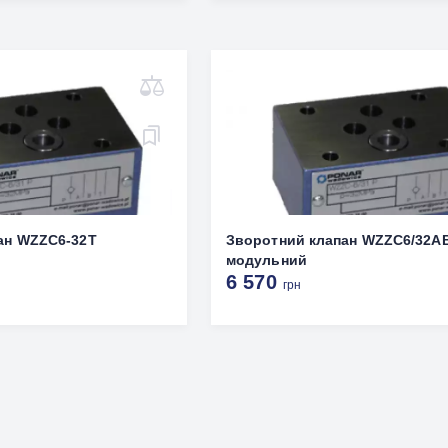
ан WZZC6-32T
Зворотний клапан WZZC6/32A
модульний
6 570
грн