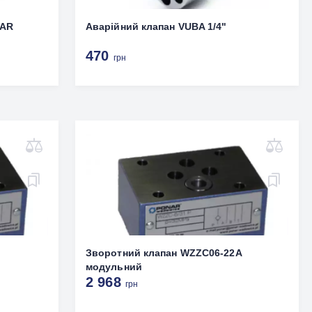
BAR
Аварійний клапан VUBA 1/4"
470
грн
Зворотний клапан WZZC06-22A
модульний
2 968
грн