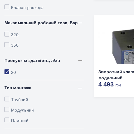
Клапан расхода
Максимальний робочий тиск, Бар
320
350
Пропускна здатність, л/хв
Зворотний клап
20
модульний
4 493
грн
Тип монтажа
Трубний
Модульний
Плитний