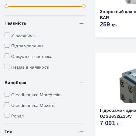
Зворотний клапан
BAR
Наявність
259
грн
У наявності
Під замовлення
Очікується поставка
Немає в наявності
Виробник
Oleodinamica Marchesini
Oleodinamica Mozioni
Гідрозамок одн
Ponar
UZSB632/Z15/V
7 001
грн
Тип