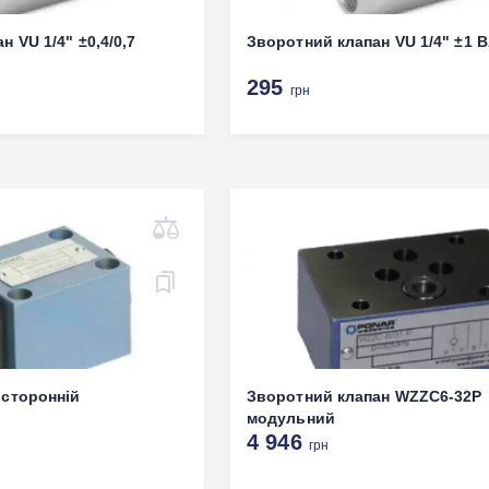
 VU 1/4" ±0,4/0,7
Зворотний клапан VU 1/4" ±1 
295
грн
осторонній
Зворотний клапан WZZC6-32P
модульний
4 946
грн