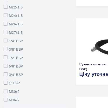
M22x1.5
M24x1.5
М26х1,5
M27x1.5
1/4" BSP
3/8" BSP
1/2" BSP
Рукав високого т
5/8" BSP
BSP)
Ціну уточн
3/4" BSP
1" BSP
M30х2
M36х2