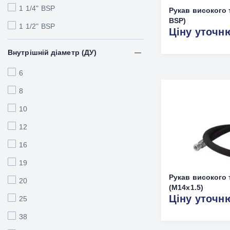
1 1/4" BSP
Рукав високого 
BSP)
1 1/2" BSP
Ціну уточн
Внутрішній діаметр (ДУ)
6
8
10
12
16
19
Рукав високого 
20
(M14х1.5)
Ціну уточн
25
38