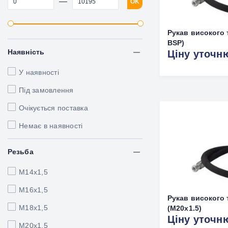
—
OK
Рукав високого 
BSP)
Наявність
Ціну уточн
У наявності
Під замовлення
Очікується поставка
Немає в наявності
Резьба
М14х1,5
М16х1,5
Рукав високого 
М18х1,5
(M20х1.5)
Ціну уточн
M20x1.5