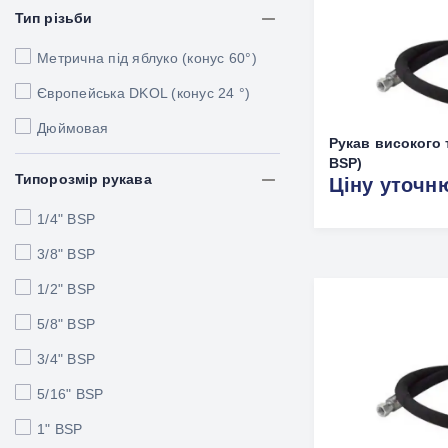
Тип різьби
Метрична під яблуко (конус 60°)
Європейська DKOL (конус 24 °)
Дюймовая
Рукав високого т
BSP)
Типорозмір рукава
Ціну уточн
1/4" BSP
3/8" BSP
1/2" BSP
5/8" BSP
3/4" BSP
5/16" BSP
1" BSP