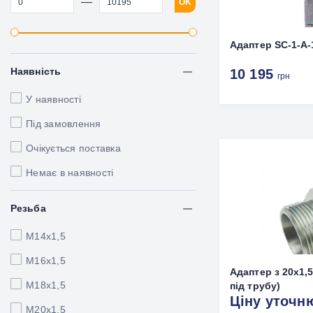
—
OK
Адаптер SC-1-A-
Наявність
10 195
грн
У наявності
Під замовлення
Очікується поставка
Немає в наявності
Резьба
М14х1,5
М16х1,5
Адаптер з 20х1,5 
М18х1,5
під трубу)
Ціну уточн
M20x1.5