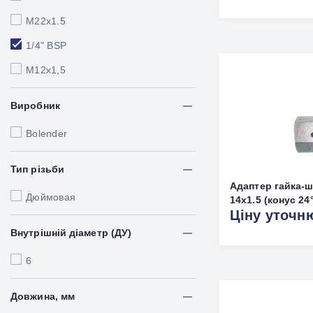
M22x1.5
1/4" BSP
М12х1,5
Виробник
Bolender
Тип різьби
Адаптер гайка-ш
Дюймовая
14x1.5 (конус 24°
Ціну уточн
Внутрішній діаметр (ДУ)
6
Довжина, мм