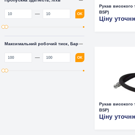
Пропускна здатність, л/хв
Рукав високого 
BSP)
—
OK
Ціну уточн
Максимальний робочий тиск, Бар
—
OK
Рукав високого т
BSP)
Ціну уточн