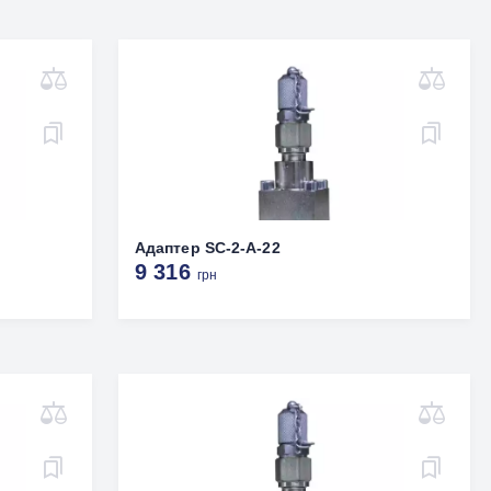
Адаптер SC-2-A-22
9 316
грн