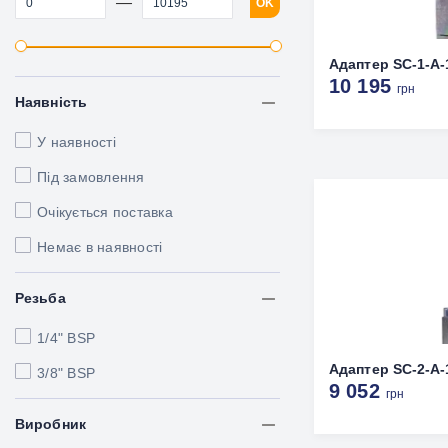
—
OK
Адаптер SC-1-A-
10 195
грн
Наявність
У наявності
Під замовлення
Очікується поставка
Немає в наявності
Резьба
1/4" BSP
Адаптер SC-2-A-
3/8" BSP
9 052
грн
Виробник