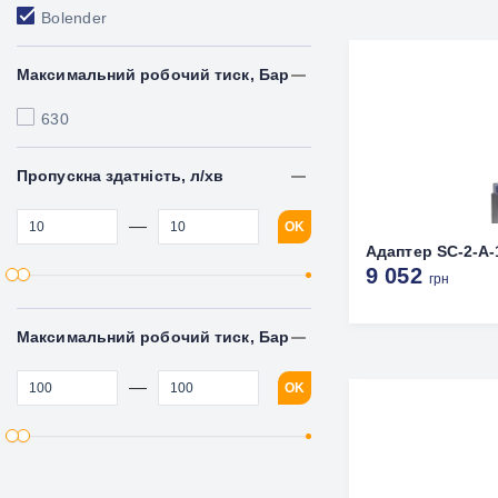
Bolender
Максимальний робочий тиск, Бар
630
Пропускна здатність, л/хв
—
OK
Адаптер SC-2-A-
9 052
грн
Максимальний робочий тиск, Бар
—
OK