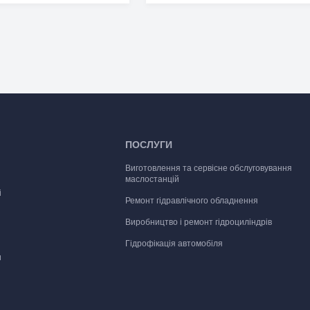
ПОСЛУГИ
Виготовлення та сервісне обслуговування
маслостанцій
і
Ремонт гідравлічного обладнення
Виробництво і ремонт гідроциліндрів
Гідрофікація автомобіля
и