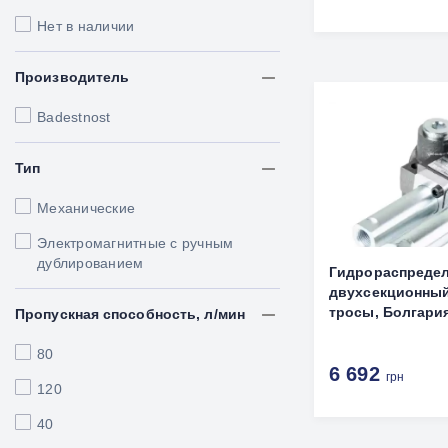
Нет в наличии
Производитель
Badestnost
Тип
Механические
Электромагнитные с ручным
дублированием
Гидрораспредел
двухсекционный
тросы, Болгари
Пропускная способность, л/мин
80
6 692
грн
120
40