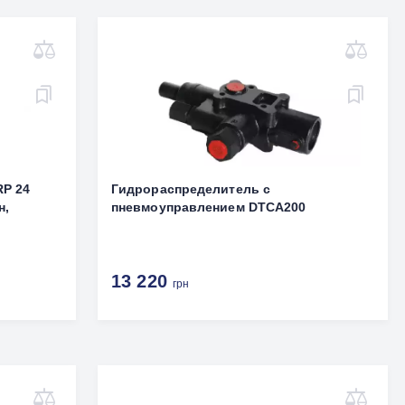
RP 24
Гидрораспределитель с
н,
пневмоуправлением DTCA200
13 220
грн