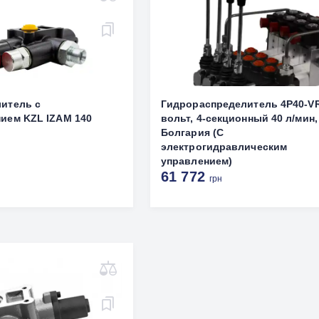
итель с
Гидрораспределитель 4P40-V
ием KZL IZAM 140
вольт, 4-секционный 40 л/мин,
Болгария (С
электрогидравлическим
управлением)
61 772
грн