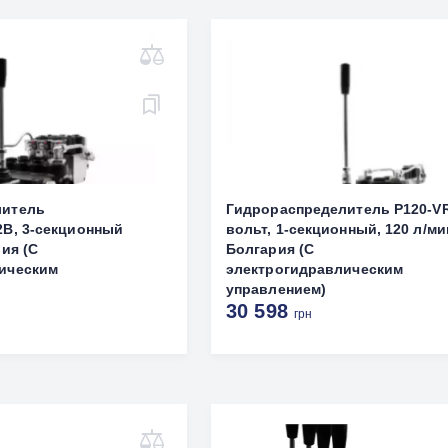
литель
Гидрораспределитель P120-V
2В, 3-секционный
вольт, 1-секционный, 120 л/ми
рия (С
Болгария (С
ическим
электрогидравлическим
управлением)
30 598
грн