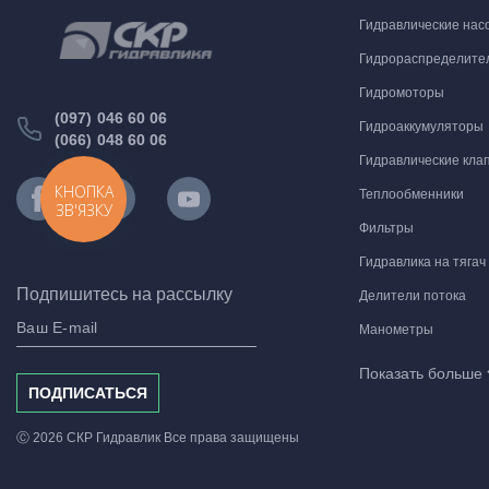
Гидравлические нас
Гидрораспределите
Гидромоторы
(097) 046 60 06
Гидроаккумуляторы
(066) 048 60 06
Гидравлические кла
КНОПКА
Теплообменники
ЗВ'ЯЗКУ
Фильтры
Гидравлика на тягач
Подпишитесь на рассылку
Делители потока
Манометры
Комплектующие для
Показать больше
ПОДПИСАТЬСЯ
Гидравлические мо
Шаровые краны
Ⓒ 2026 СКР Гидравлик Все права защищены
Реле и датчики