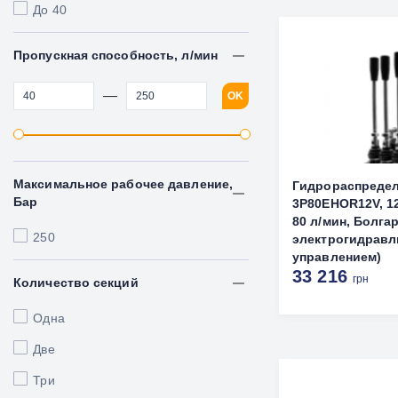
До 40
Пропускная способность, л/мин
—
OK
Максимальное рабочее давление,
Гидрораспреде
Бар
3P80EHOR12V, 1
80 л/мин, Болга
250
электрогидравл
управлением)
33 216
грн
Количество секций
Одна
Две
Три