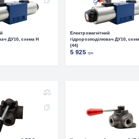
ий
Електромагнітний
ач ДУ10, схема Н
гідророзподілювач ДУ10, схем
(44)
5 925
грн