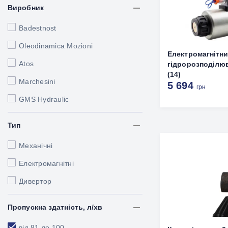
Виробник
Badestnost
Oleodinamica Mozioni
Електромагнітн
Atos
гідророзподілюв
(14)
Marchesini
5 694
грн
GMS Hydraulic
Тип
Механічні
Електромагнітні
Дивертор
Пропускна здатність, л/хв
від 81 до 100