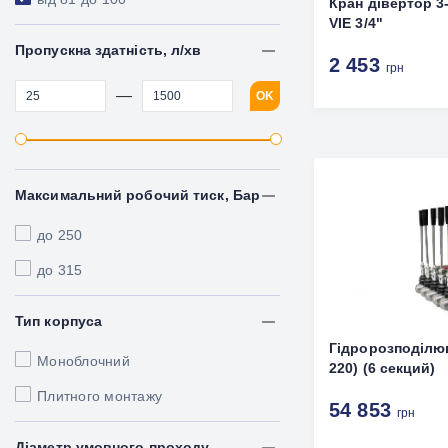
Кран дівертор 3
VIE 3/4"
Пропускна здатність, л/хв
2 453
грн
—
OK
Максимальний робочий тиск, Бар
до 250
до 315
Тип корпуса
Гідророзподілюв
Моноблочний
220) (6 секций)
Плитного монтажу
54 853
грн
Діаметр умовного проходу