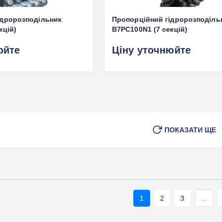
ідророзподільник
Пропорційний гідророзподіль
кцій)
B7PC100N1 (7 секцій)
юйте
Ціну уточнюйте
ПОКАЗАТИ ЩЕ
1
2
3
...