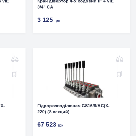
 VIE
Кран дівертор 4-х ходовий IF 4 VIE
3/4" CA
3 125
грн
(X‐
Гідророзподілювач GS16/8/AC(X‐
220) (8 секций)
67 523
грн