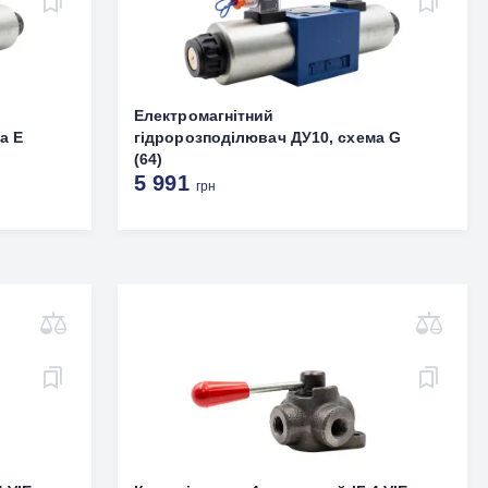
Електромагнітний
а Е
гідророзподілювач ДУ10, схема G
(64)
5 991
грн