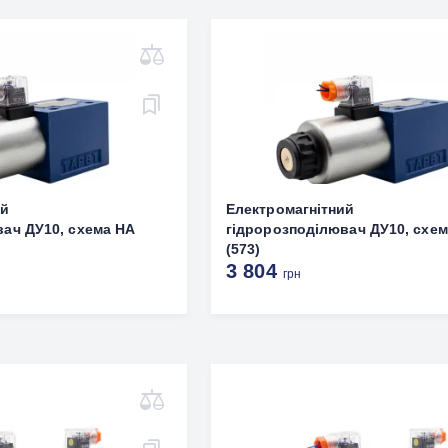
ий
Електромагнітний
вач ДУ10, схема НА
гідророзподілювач ДУ10, схем
(573)
3 804
грн