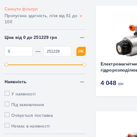
Скинути фільтри
×
Пропускна здатність, л/хв від 81 до
100
Ціна від 0 до 251229 грн
—
OK
Електромагнітн
гідророзподілю
Наявність
4 048
грн
У наявності
Під замовлення
Очікується поставка
Немає в наявності