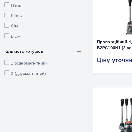
П'ять
Шість
Сім
Вісім
Пропорційний г
B2PC100N1 (2 сек
Кількість котушок
Ціну уточн
1 (одномагнітний)
2 (двухмагнітний)