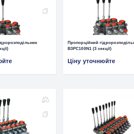
ідророзподільник
Пропорційний гідророзподіль
ції)
B3PC100N1 (3 секції)
юйте
Ціну уточнюйте