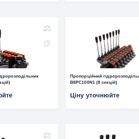
ідророзподільник
Пропорційний гідророзподіль
кцій)
B8PC100N1 (8 секцій)
юйте
Ціну уточнюйте