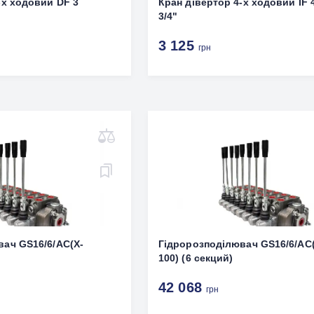
-х ходовий DF 3
Кран дівертор 4-х ходовий IF 4
3/4"
3 125
грн
ач GS16/6/AC(X‐
Гідророзподілювач GS16/6/AC
100) (6 секций)
42 068
грн