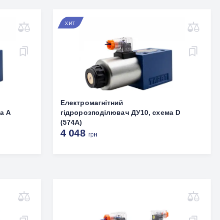
ХИТ
Електромагнітний
а А
гідророзподілювач ДУ10, схема D
(574A)
4 048
грн