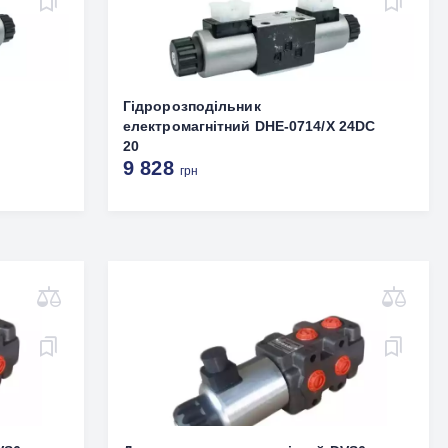
Гідророзподільник
електромагнітний DHE-0714/X 24DC
20
9 828
грн