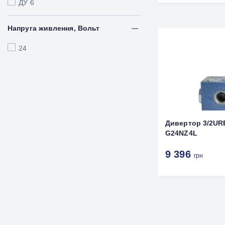
ДУ 6
Напруга живлення, Вольт
24
Дивертор 3/2UR
G24NZ4L
9 396
грн