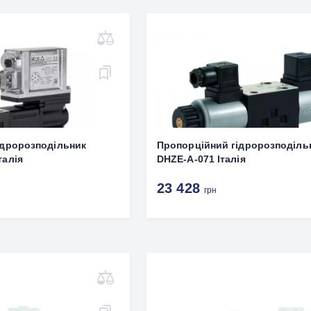
ідророзподільник
Пропорційний гідророзподіль
талія
DHZE-A-071 Італія
23 428
грн