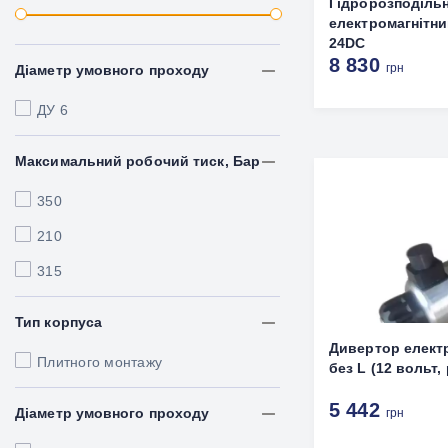
Гідророзподіль
електромагнітни
24DC
8 830
грн
Діаметр умовного проходу
ДУ 6
Максимальний робочий тиск, Бар
350
210
315
Тип корпуса
Дивертор елект
Плитного монтажу
без L (12 вольт, 
5 442
Діаметр умовного проходу
грн