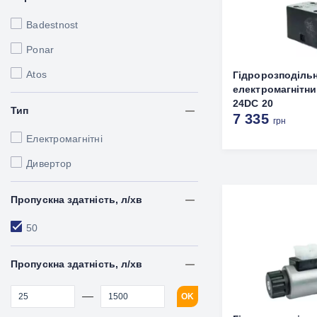
Badestnost
Ponar
Atos
Гідророзподіль
електромагнітни
24DC 20
Тип
7 335
грн
Електромагнітні
Дивертор
Пропускна здатність, л/хв
50
Пропускна здатність, л/хв
—
OK