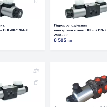
ник
Гідророзподільник
й DHE-06719/A-X
електромагнітний DHE-07119-X
24DC 20
8 505
грн