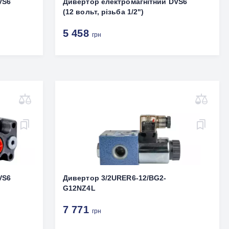
VS6
Дивертор електромагнітний DVS6
(12 вольт, різьба 1/2")
5 458
грн
VS6
Дивертор 3/2URER6-12/BG2-
G12NZ4L
7 771
грн